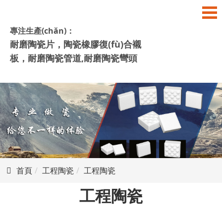
專注生產(chǎn)：
耐磨陶瓷片，陶瓷橡膠復(fù)合襯
板，耐磨陶瓷管道,耐磨陶瓷彎頭
首頁
工程陶瓷
工程陶瓷
工程陶瓷