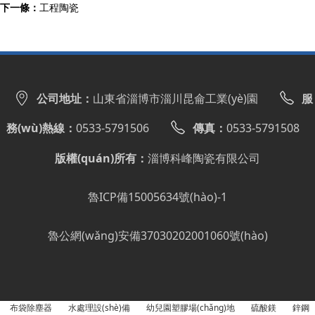
下一條：
工程陶瓷
公司地址：
山東省淄博市淄川昆侖工業(yè)園
服
務(wù)熱線：
0533-5791506
傳真：
0533-5791508
版權(quán)所有：
淄博科峰陶瓷有限公司
魯ICP備15005634號(hào)-1
魯公網(wǎng)安備37030202001060號(hào)
布袋除塵器
水處理設(shè)備
幼兒園塑膠場(chǎng)地
硫酸鎂
鋅鋼