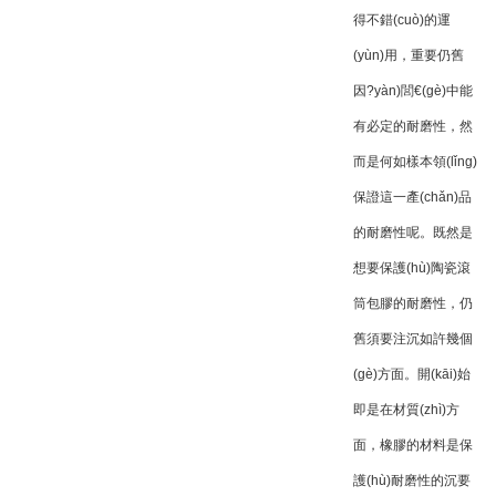
得不錯(cuò)的運
(yùn)用，重要仍舊
因?yàn)閭€(gè)中能
有必定的耐磨性，然
而是何如樣本領(lǐng)
保證這一產(chǎn)品
的耐磨性呢。既然是
想要保護(hù)陶瓷滾
筒包膠的耐磨性，仍
舊須要注沉如許幾個
(gè)方面。開(kāi)始
即是在材質(zhì)方
面，橡膠的材料是保
護(hù)耐磨性的沉要