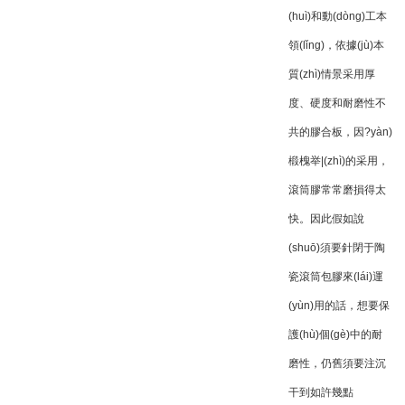
(huì)和動(dòng)工本
領(lǐng)，依據(jù)本
質(zhì)情景采用厚
度、硬度和耐磨性不
共的膠合板，因?yàn)
椴槐举|(zhì)的采用，
滾筒膠常常磨損得太
快。因此假如說
(shuō)須要針閉于陶
瓷滾筒包膠來(lái)運
(yùn)用的話，想要保
護(hù)個(gè)中的耐
磨性，仍舊須要注沉
干到如許幾點