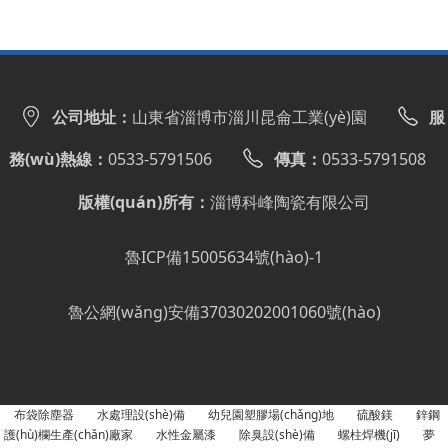
公司地址：
山東省淄博市淄川昆侖工業(yè)園
服
務(wù)熱線：
0533-5791506
傳真：
0533-5791508
版權(quán)所有：
淄博科峰陶瓷有限公司
魯ICP備15005634號(hào)-1
魯公網(wǎng)安備37030202001060號(hào)
布袋除塵器
水處理設(shè)備
幼兒園塑膠場(chǎng)地
硫酸鎂
鋅鋼
護(hù)欄生產(chǎn)廠家
水性金屬漆
除臭設(shè)備
螺柱焊機(jī)
夢